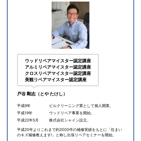
ウッドリペアマイスター認定講座
アルミリペアマイスター認定講座
クロスリペアマイスター認定講座
美観リペアマイスター認定講座
戸谷 剛志（とや たけし）
平成9年
ビルクリーニング業として個人開業。
平成19年
ウッドリペア事業を開始。
平成22年5月
株式会社シャイン設立。
平成20年よりこれまで約2000件の補修実績をもとに「住まい
のキズ補修教えます!」と称し出張リペアセミナーを開始。