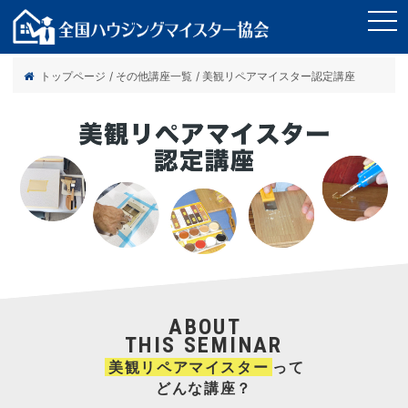
tog
nav
トップページ
/
その他講座一覧
/ 美観リペアマイスター認定講座
ABOUT
THIS SEMINAR
美観リペアマイスター
って
どんな講座？