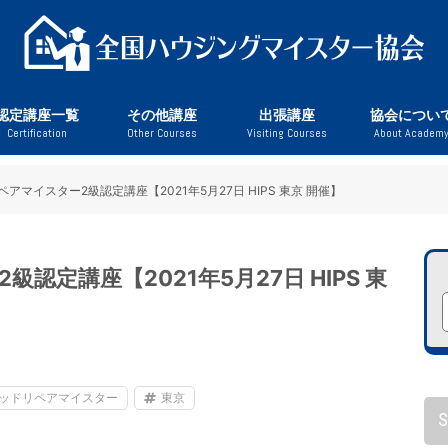
認定講座一覧
その他講座
出張講座
協会につい
Certification
Other Courses
Visiting Courses
About Academ
ー
ー
ー
ト
微動探査）
座
ッドリペアマイスター
ルミリペアマイスター
ロスリペアマイスター
構造マイスター
宅点検マイスター
ウジングスタイリスト
動探査オペレーター
震実測マイスター（微動探査）
地防災アドバイザー
現場監督士（入門編）
現場監督士（基礎編）
美観リペアマイスター
iPad建築スケッチ講座（入門編）
代表挨拶
認定講師一覧
協会施設につ
ペアマイスター2級認定講座【2021年5月27日 HIPS 東京 開催】
認定講座【2021年5月27日 HIPS 東
ッドリペアマイスター
東京