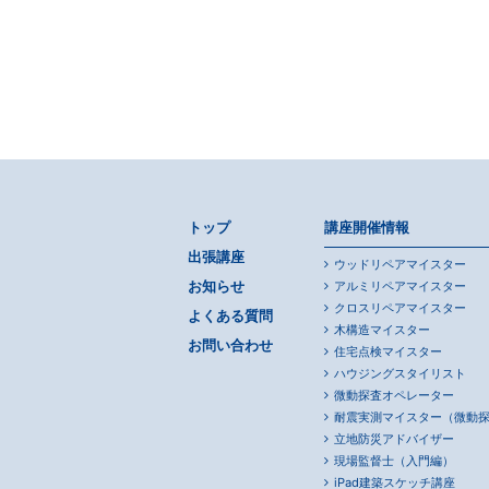
トップ
講座開催情報
出張講座
ウッドリペアマイスター
お知らせ
アルミリペアマイスター
クロスリペアマイスター
よくある質問
木構造マイスター
お問い合わせ
住宅点検マイスター
ハウジングスタイリスト
微動探査オペレーター
耐震実測マイスター（微動
立地防災アドバイザー
現場監督士（入門編）
iPad建築スケッチ講座