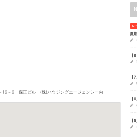
NE
夏
【
【
7－16－6 森正ビル (株)ハウジングエージェンシー内
【
【