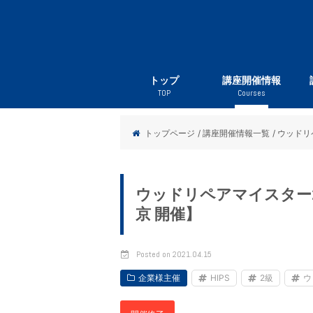
トップ
講座開催情報
TOP
Courses
ウッドリペアマイスタ
アルミリペアマイスタ
クロスリペアマイスタ
木構造マイスター
住宅点検マイスター
ハウジングスタイリス
微動探査オペレーター
耐震実測マイスター（
立地防災アドバイザー
現場監督士
iPad建築スケッチ講
ウ
ア
ク
木
住
ハ
微
耐
立
トップページ
/ 講座開催情報一覧
/ ウッドリ
ウッドリペアマイスター2級
京 開催】
Posted on 2021.04.15
企業様主催
HIPS
2級
ウ