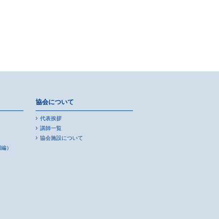
協会について
代表挨拶
講師一覧
協会施設について
門編）