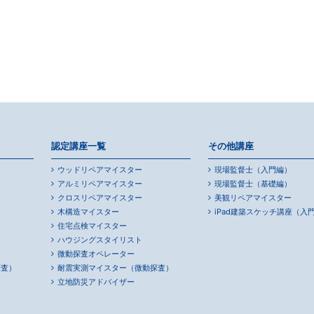
認定講座一覧
その他講座
ウッドリペアマイスター
現場監督士（入門編）
アルミリペアマイスター
現場監督士（基礎編）
クロスリペアマイスター
美観リペアマイスター
木構造マイスター
iPad建築スケッチ講座（入
住宅点検マイスター
ハウジングスタイリスト
微動探査オペレーター
探査）
耐震実測マイスター（微動探査）
立地防災アドバイザー