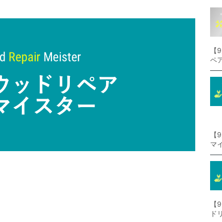
【
ペ
【
マ
【
ド