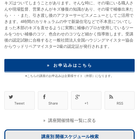
キズはついてしまうことがあります。そんな時に、その場にいる職人さ
んや現場監督、営業さんがキズ修復の知識があり、その場で補修出来た
ら・・・また、引き渡し後のアフターサービスメニューとしてご活用で
きます。4時間のカリキュラムの中で新築住宅などで不本意についてし
まった木部のキズを直せるように実際に補修のプロが使用しているツー
ルをつかい補修のコツ、色合わせのコツなど細かく指導致します。受講
後の認定試験に合格すると一般社団法人全国ハウジングマイスター協会
からウッドリペアマイスター2級の認定証が発行されます。
» お申込みはこちら
※こちらの講座のお申込みは企業様サイト（外部）になります。
Tweet
Share
+1
RSS
» 講座開催情報一覧に戻る
講座別 開催スケジュール検索