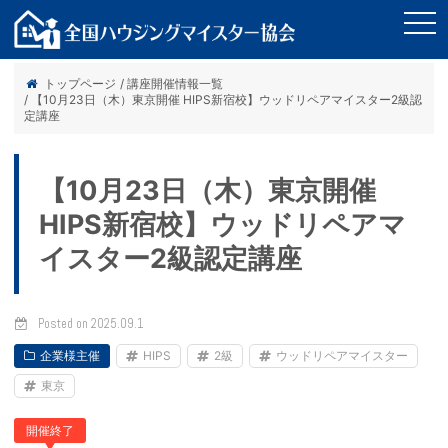
tog
nav
トップページ
/ 講座開催情報一覧
/ 【10月23日（木）東京開催 HIPS新宿校】ウッドリペアマイスター2級認
定講座
【10月23日（木）東京開催
HIPS新宿校】ウッドリペアマ
イスター2級認定講座
Posted on 2025.09.1
企業様主催
HIPS
2級
ウッドリペアマイスター
東京
開催終了