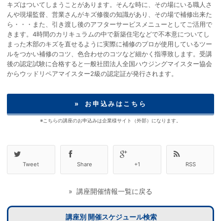
キズはついてしまうことがあります。そんな時に、その場にいる職人さ
んや現場監督、営業さんがキズ修復の知識があり、その場で補修出来た
ら・・・また、引き渡し後のアフターサービスメニューとしてご活用で
きます。4時間のカリキュラムの中で新築住宅などで不本意についてし
まった木部のキズを直せるように実際に補修のプロが使用しているツー
ルをつかい補修のコツ、色合わせのコツなど細かく指導致します。受講
後の認定試験に合格すると一般社団法人全国ハウジングマイスター協会
からウッドリペアマイスター2級の認定証が発行されます。
» お申込みはこちら
※こちらの講座のお申込みは企業様サイト（外部）になります。
Tweet
Share
+1
RSS
» 講座開催情報一覧に戻る
講座別 開催スケジュール検索