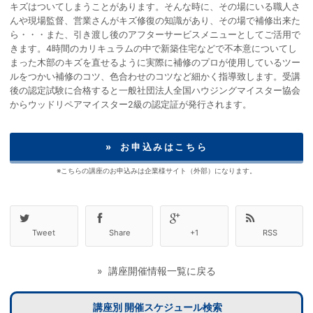
キズはついてしまうことがあります。そんな時に、その場にいる職人さ
んや現場監督、営業さんがキズ修復の知識があり、その場で補修出来た
ら・・・また、引き渡し後のアフターサービスメニューとしてご活用で
きます。4時間のカリキュラムの中で新築住宅などで不本意についてし
まった木部のキズを直せるように実際に補修のプロが使用しているツー
ルをつかい補修のコツ、色合わせのコツなど細かく指導致します。受講
後の認定試験に合格すると一般社団法人全国ハウジングマイスター協会
からウッドリペアマイスター2級の認定証が発行されます。
» お申込みはこちら
※こちらの講座のお申込みは企業様サイト（外部）になります。
Tweet
Share
+1
RSS
» 講座開催情報一覧に戻る
講座別 開催スケジュール検索