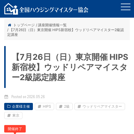
tog
nav
トップページ
/ 講座開催情報一覧
/ 【7月26日（日）東京開催 HIPS新宿校】ウッドリペアマイスター2級認
定講座
【7月26日（日）東京開催 HIPS
新宿校】ウッドリペアマイスタ
ー2級認定講座
Posted on 2026.05.26
企業様主催
HIPS
2級
ウッドリペアマイスター
東京
開催終了